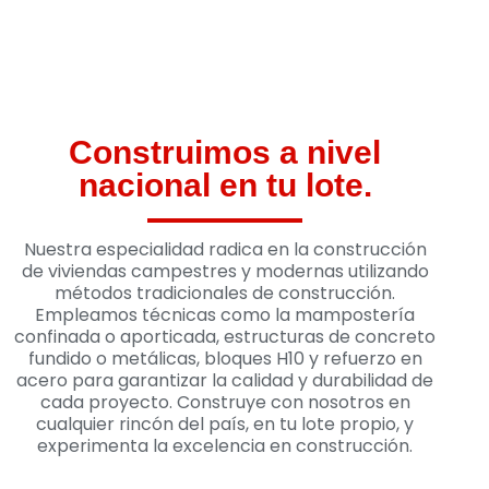
CASAS CAMPESTRES EN
CONSTRUCCIÓN
Construimos a nivel
TRADICIONAL
nacional en tu lote.
Haz realidad tu sueño de construir tu hogar de
campo en tu propio lote
Nuestra especialidad radica en la construcción
de viviendas campestres y modernas utilizando
métodos tradicionales de construcción.
VER MODELOS >>
Empleamos técnicas como la mampostería
confinada o aporticada, estructuras de concreto
fundido o metálicas, bloques H10 y refuerzo en
acero para garantizar la calidad y durabilidad de
cada proyecto. Construye con nosotros en
cualquier rincón del país, en tu lote propio, y
experimenta la excelencia en construcción.