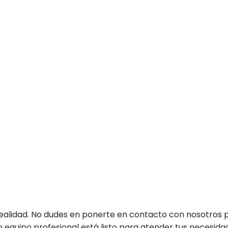
realidad. No dudes en ponerte en contacto con nosotros 
ro equipo profesional está listo para atender tus necesid