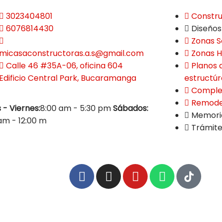
3023404801
Constru
6076814430
Diseños
Zonas S
micasaconstructoras.a.s@gmail.com
Zonas 
Calle 46 #35A-06, oficina 604
Planos 
Edificio Central Park, Bucaramanga
estructúr
Comple
Remode
 - Viernes:
8:00 am - 5:30 pm
Sábados:
Memoria
am - 12:00 m
Trámite