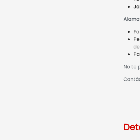
Ja
Alamos
Fa
Pe
de
Pa
No te 
Contác
Det