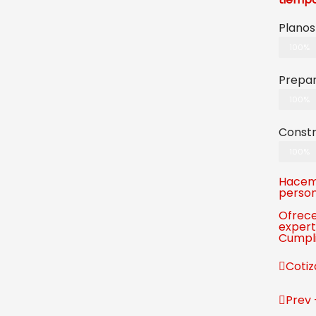
Planos
100%
Prepar
100%
Constr
100%
Hacemo
person
Ofrece
expert
Cumpli
Cotiz
Prev