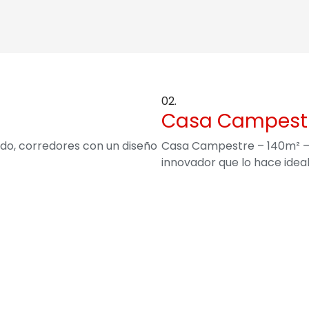
02.
Casa Campestr
ado, corredores con un diseño
Casa Campestre – 140m² – M
innovador que lo hace ideal