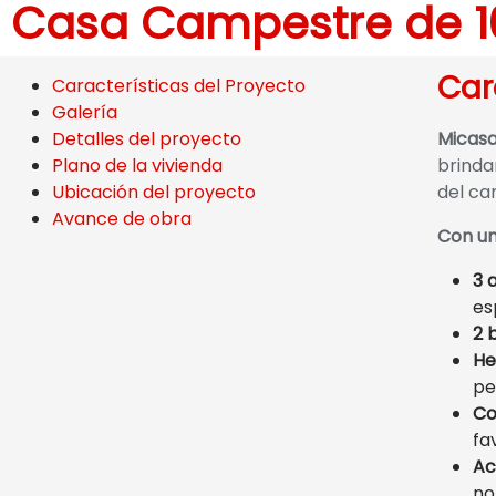
Casa Campestre de 
Car
Características del Proyecto
Galería
Detalles del proyecto
Micas
Plano de la vivienda
brindar
Ubicación del proyecto
del ca
Avance de obra
Con un
3 
es
2 
He
pe
Co
fa
Ac
no