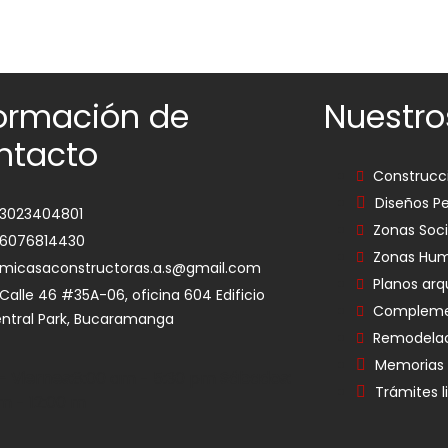
formación de
Nuestro
ntacto
Construcci
Diseños Pe
3023404801
Zonas Soci
6076814430
Zonas Hu
micasaconstructoras.a.s@gmail.com
Planos arq
Calle 46 #35A-06, oficina 604 Edificio
Compleme
ntral Park, Bucaramanga
Remodela
Memorias 
- Viernes:
8:00 am - 5:30 pm
Sábados:
Trámites l
m - 12:00 m