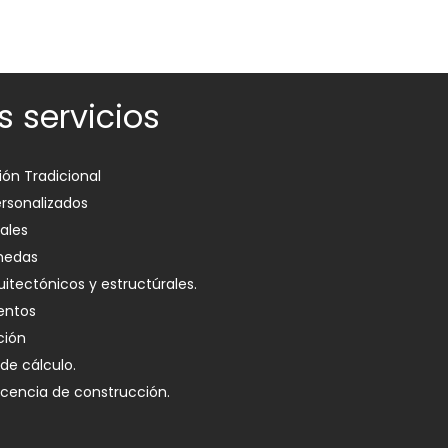
s servicios
ón Tradicional
rsonalizados
ales
medas
uitectónicos y estructúrales.
ntos
ción
de cálculo.
icencia de construcción.