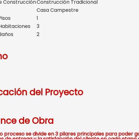
e Construcción
Construcción Tradicional
Casa Campestre
Pisos
1
Habitaciones
3
Baños
2
no
cación del Proyecto
nce de Obra
o proceso se divide en 3 pilares principales para poder g
s de entrega y la satisfacción del cliente en cada etapa 