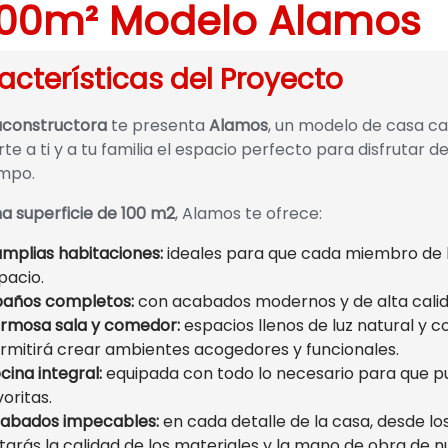
100m² Modelo Alamos
acterísticas del Proyecto
aconstructora
te presenta
Alamos
, un modelo de casa c
te a ti y a tu familia el espacio perfecto para disfrutar de
mpo.
a superficie de 100 m2
, Alamos te ofrece:
amplias habitaciones:
ideales para que cada miembro de l
pacio.
baños completos:
con acabados modernos y de alta calid
rmosa sala y comedor:
espacios llenos de luz natural y c
rmitirá crear ambientes acogedores y funcionales.
cina integral:
equipada con todo lo necesario para que p
voritas.
abados impecables:
en cada detalle de la casa, desde los
tarás la calidad de los materiales y la mano de obra de n