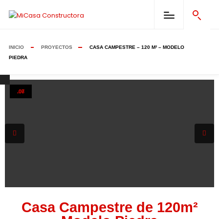
INICIO
PROYECTOS
CASA CAMPESTRE – 120 M² – MODELO
PIEDRA
.01
.02
.03
.04
.05
.06
.07
Casa Campestre de 120m²