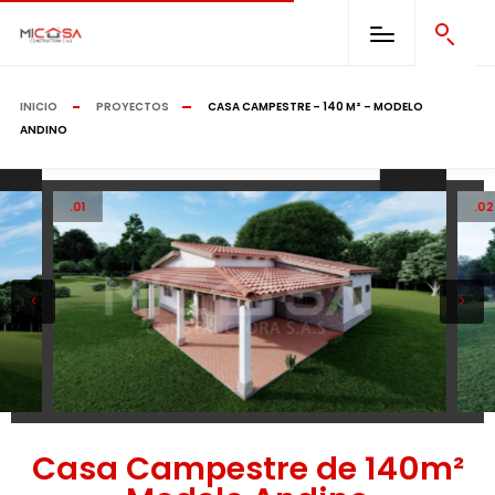
INICIO
PROYECTOS
CASA CAMPESTRE – 140 M² – MODELO
ANDINO
.01
.02
Casa Campestre de 140m²