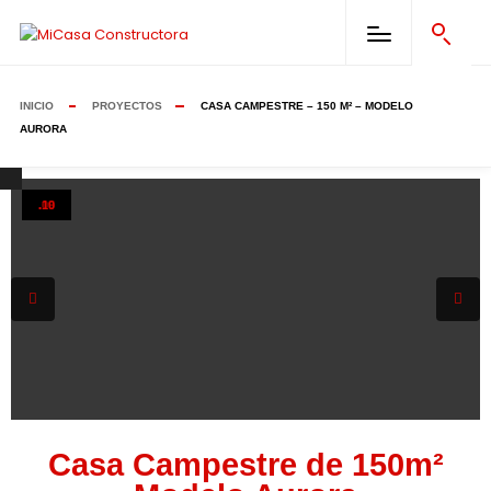
INICIO
PROYECTOS
CASA CAMPESTRE – 150 M² – MODELO
AURORA
.01
.02
.03
.04
.05
.06
.07
.08
.09
.10
Casa Campestre de 150m²