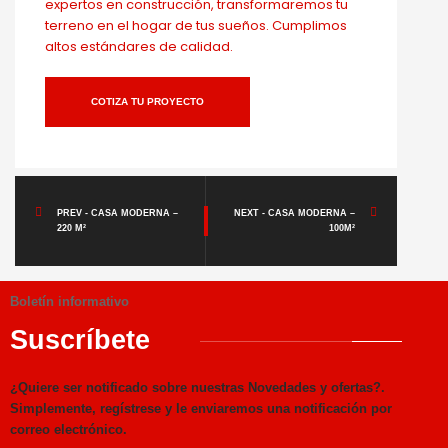
expertos en construcción, transformaremos tu
terreno en el hogar de tus sueños. Cumplimos
altos estándares de calidad.
COTIZA TU PROYECTO
PREV - CASA MODERNA –
NEXT - CASA MODERNA –
220 M²
100M²
Boletín informativo
Suscríbete
¿Quiere ser notificado sobre nuestras Novedades y ofertas?.
Simplemente, regístrese y le enviaremos una notificación por
correo electrónico.