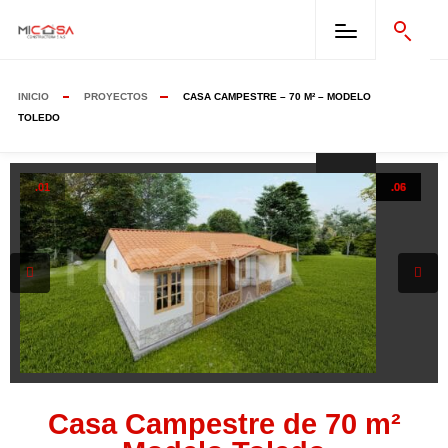
INICIO
PROYECTOS
CASA CAMPESTRE – 70 M² – MODELO
TOLEDO
.01
.02
.03
.04
.05
.06
Casa Campestre de 70 m²