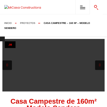
INICIO
PROYECTOS
CASA CAMPESTRE – 160 M² – MODELO
SENDERO
.01
.02
.03
.04
.05
.06
.07
.08
Casa Campestre de 160m²