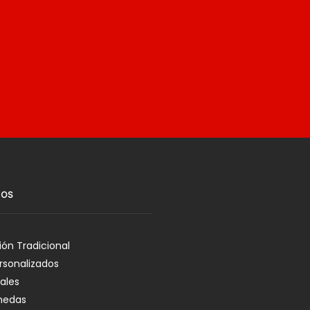
IOS
ón Tradicional
rsonalizados
ales
medas