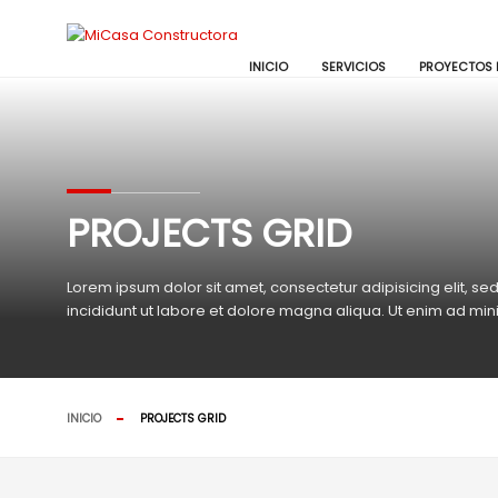
Nuestro equipo de atención al cliente está aquí para responder a s
👋 Hola. ¿Cómo podemos ayudarte?
INICIO
SERVICIOS
PROYECTOS 
PROJECTS GRID
Lorem ipsum dolor sit amet, consectetur adipisicing elit, 
incididunt ut labore et dolore magna aliqua. Ut enim ad mi
INICIO
PROJECTS GRID