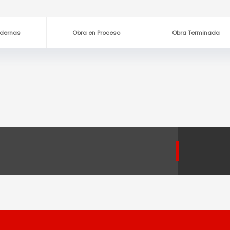
dernas
Obra en Proceso
Obra Terminada
CAMPESTRE – 140 M² – MODELO ANDINO
CASA CAMPESTRE – 
CAMPESTRE – 140 M² – MODELO PLENITUD
CASA CAMPESTRE – 
CAMPESTRE – 171 M² – MODELO BOSQUE
CASA CAMPESTRE – 