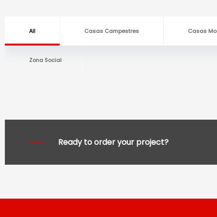
All
Casas Campestres
Casas Mo
Zona Social
CASA CAMPESTRE – 100 M² – MODELO CAÑÓN
CASA 
CASA CAMPESTRE – 120 M² – MODELO PIEDRA
CASA 
CASA CAMPESTRE – 163 M² – MODELO RESERVA
CASA 
Ready to order your project?