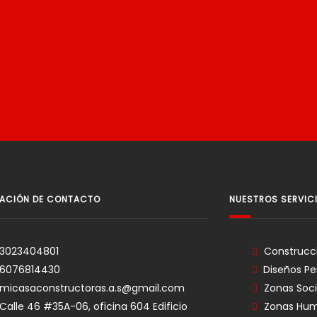
MACIÓN DE CONTACTO
NUESTROS SERVIC
3023404801
Construcci
6076814430
Diseños Pe
micasaconstructoras.a.s@gmail.com
Zonas Soci
Calle 46 #35A-06, oficina 604 Edificio
Zonas Hu