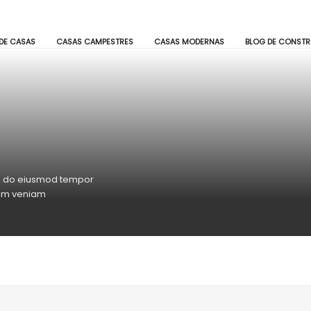
us preguntas.
DE CASAS
CASAS CAMPESTRES
CASAS MODERNAS
BLOG DE CONST
sed do eiusmod tempor
nim veniam