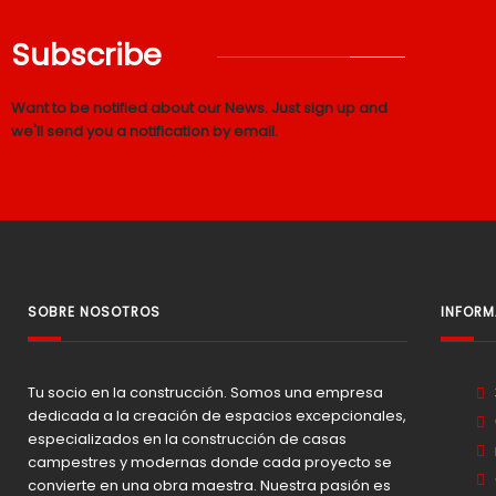
Subscribe
Want to be notified about our News. Just sign up and
we'll send you a notification by email.
SOBRE NOSOTROS
INFOR
Tu socio en la construcción. Somos una empresa
dedicada a la creación de espacios excepcionales,
especializados en la construcción de casas
campestres y modernas donde cada proyecto se
convierte en una obra maestra. Nuestra pasión es